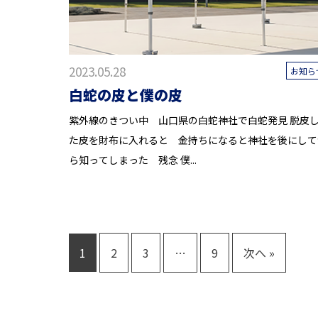
2023.05.28
お知ら
白蛇の皮と僕の皮
紫外線のきつい中 山口県の白蛇神社で白蛇発見 脱皮
た皮を財布に入れると 金持ちになると神社を後にして
ら知ってしまった 残念 僕...
1
2
3
…
9
次へ »